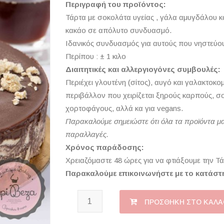
Περιγραφή του προϊόντος:
Τάρτα με σοκολάτα υγείας , γάλα αμυγδάλου κ
κακάο σε απόλυτο συνδυασμό.
Ιδανικός συνδυασμός για αυτούς που νηστεύο
Περίπου : ± 1 κιλο
Διαιτητικές και αλλεργιογόνες συμβουλές:
Περιέχει γλουτένη (σίτος), αυγό και γαλακτοκ
περιβάλλον που χειρίζεται ξηρούς καρπούς, σογ
χορτοφάγους, αλλά κα για vegans.
Παρακαλούμε σημειώστε ότι όλα τα προϊόντα μα
παραλλαγές.
Χρόνος παράδοσης:
Χρειαζόμαστε 48 ώρες για να φτιάξουμε την Τά
Παρακαλούμε επικοινωνήστε με το κατάστ
Τάρτα Χαλβά ποσότητα
ΠΡΟΣΘΉΚΗ ΣΤΟ ΚΑΛΆ