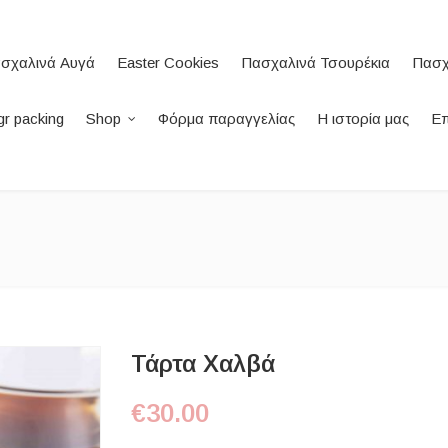
σχαλινά Αυγά
Easter Cookies
Πασχαλινά Τσουρέκια
Πασχ
r packing
Shop
Φόρμα παραγγελίας
Η ιστορία μας
Επ
Τάρτα Χαλβά
€
30.00