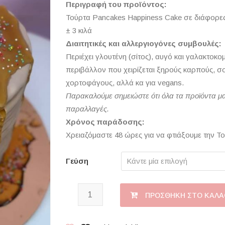
Περιγραφή του προϊόντος:
Τούρτα Pancakes Happiness Cake σε διάφορες
± 3 κιλά
Διαιτητικές και αλλεργιογόνες συμβουλές:
Περιέχει γλουτένη (σίτος), αυγό και γαλακτοκ
περιβάλλον που χειρίζεται ξηρούς καρπούς, σογ
χορτοφάγους, αλλά κα για vegans.
Παρακαλούμε σημειώστε ότι όλα τα προϊόντα μα
παραλλαγές.
Χρόνος παράδοσης:
Χρειαζόμαστε 48 ώρες για να φτιάξουμε την Τ
Γεύση
Pancakes Happiness Cake ποσότητα
ΠΡΟΣΘΉΚΗ ΣΤΟ ΚΑΛΆ