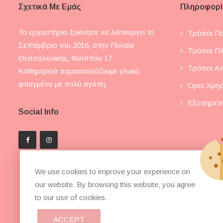
Σχετικά Με Εμάς
Πληροφορί
Το εργαστήριο ξεκίνησε να λειτουργεί το
Τρόποι Πα
Σεπτέμβριο του 2016, στην Πυλαία
Τρόποι Π
Θεσσαλονίκης, Φιλίππου 17.
Τρόποι Α
Καθημερινά παρασκευάζουμε γλυκά
φτιαγμένα με πολύ αγάπη.
Όροι Χρή
Εξυπηρέτ
Social Info
We use cookies to improve your experience on
our website. By browsing this website, you agree
to our use of cookies.
ACCEPT