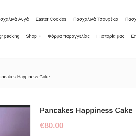
σχαλινά Αυγά
Easter Cookies
Πασχαλινά Τσουρέκια
Πασχ
r packing
Shop
Φόρμα παραγγελίας
Η ιστορία μας
Επ
ancakes Happiness Cake
Pancakes Happiness Cake
€
80.00