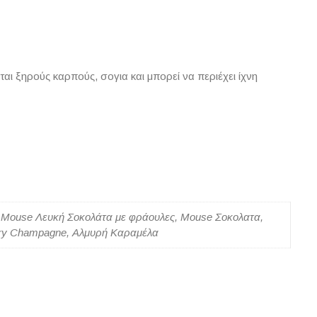
αι ξηρούς καρπούς, σογια και μπορεί να περιέχει ίχνη
α, Mouse Λευκή Σοκολάτα με φράουλες, Mouse Σοκολατα,
erry Champagne, Αλμυρή Καραμέλα