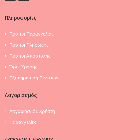
Wedding Cakes
Πληροφορίες
Simple Cakes
Εποχιακά Cakes
Τρόποι Παραγγελίας
Christmas Party
Τρόποι Πληρωμής
Τρόποι Αποστολής
Easter Party Cakes
Όροι Χρήσης
Love Cakes
Εξυπηρέτηση Πελατών
Cakesicles
Christmas Cakesicles
Λογαριασμός
Halloween Cakesicles
Λογαριασμός Χρήστη
Valentines Cakesicles
Παραγγελίες
Cartoon Cakes 2D
Ασφαλείς Πληρωμές