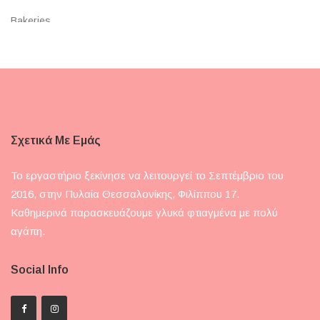
Bakeries
Bakehouse Christmas
Βασιλόπιτα
Bento Cakes
Cake Pops
Σχετικά Με Εμάς
Cake Topper
Το εργαστήριο ξεκίνησε να λειτουργεί το Σεπτέμβριο του
Cakes
2016, στην Πυλαία Θεσσαλονίκης, Φιλίππου 17.
Καθημερινά παρασκευάζουμε γλυκά φτιαγμένα με πολύ
Cakes Με Ζαχαρόπαστα
αγάπη.
Classic
Social Info
Drip Cakes
Signature Cakes