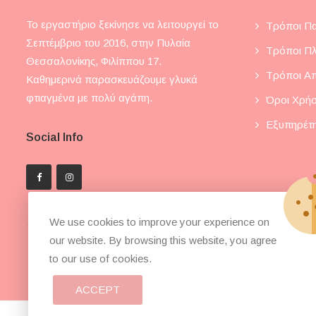
Το εργαστήριο ξεκίνησε να λειτουργεί το
Τρόποι Πα
Σεπτέμβριο του 2016, στην Πυλαία
Τρόποι Π
Θεσσαλονίκης, Φιλίππου 17.
Τρόποι Α
Καθημερινά παρασκευάζουμε γλυκά
φτιαγμένα με πολύ αγάπη.
Όροι Χρή
Εξυπηρέτ
Social Info
We use cookies to improve your experience on
our website. By browsing this website, you agree
to our use of cookies.
ACCEPT