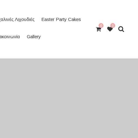
αλινές Λιχουδιές
Easter Party Cakes
0
0
ικοινωνία
Gallery