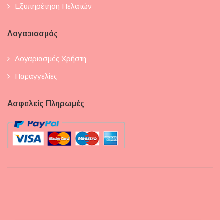
Εξυπηρέτηση Πελατών
Cakesicles
Christmas Cakesicles
Λογαριασμός
Halloween Cakesicles
Λογαριασμός Χρήστη
Valentines Cakesicles
Παραγγελίες
Cartoon Cakes 2D
Ασφαλείς Πληρωμές
Christmas - Gift Box
Christmas Hot Collection
Cookie Box
Cookies
Christmas Cookies
Cookies 300gr Packing