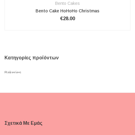
Bento Cakes
Bento Cake HoHoHo Christmas
€
28.00
Κατηγορίες προϊόντων
Bakeries
Bakehouse Christmas
Βασιλόπιτα
Bento Cakes
Cake Pops
Σχετικά Με Εμάς
Cake Topper