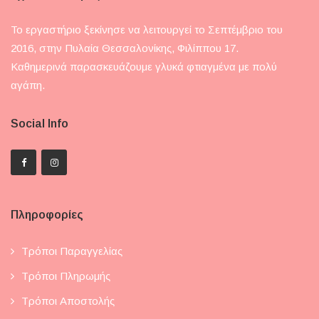
Το εργαστήριο ξεκίνησε να λειτουργεί το Σεπτέμβριο του
2016, στην Πυλαία Θεσσαλονίκης, Φιλίππου 17.
Καθημερινά παρασκευάζουμε γλυκά φτιαγμένα με πολύ
αγάπη.
Social Info
Πληροφορίες
Τρόποι Παραγγελίας
Τρόποι Πληρωμής
Τρόποι Αποστολής