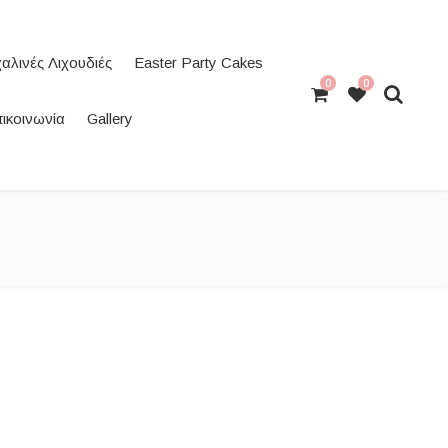
αλινές Λιχουδιές
Easter Party Cakes
0
0
ικοινωνία
Gallery
: €28.00 through €50.00