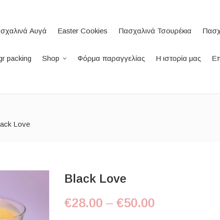
σχαλινά Αυγά
Easter Cookies
Πασχαλινά Τσουρέκια
Πασχ
r packing
Shop
Φόρμα παραγγελίας
Η ιστορία μας
Επ
lack Love
Black Love
Price range
€
28.00
–
€
50.00