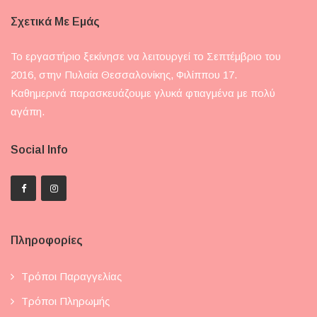
Σχετικά Με Εμάς
Το εργαστήριο ξεκίνησε να λειτουργεί το Σεπτέμβριο του
2016, στην Πυλαία Θεσσαλονίκης, Φιλίππου 17.
Καθημερινά παρασκευάζουμε γλυκά φτιαγμένα με πολύ
αγάπη.
Social Info
Πληροφορίες
Τρόποι Παραγγελίας
Τρόποι Πληρωμής