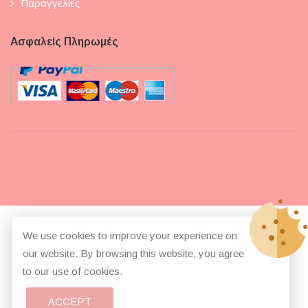
Παραγγελίες
Ασφαλείς Πληρωμές
© Copyright 2026
Pepi Beza Boutique Baking
All Rights
We use cookies to improve your experience on
Reserved.
our website. By browsing this website, you agree
to our use of cookies.
Develop and design by Ilias Bezas
ACCEPT