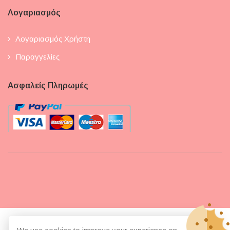
Λογαριασμός
Λογαριασμός Χρήστη
Παραγγελίες
Ασφαλείς Πληρωμές
© Copyright 2026
Pepi Beza Boutique Baking
All Rights